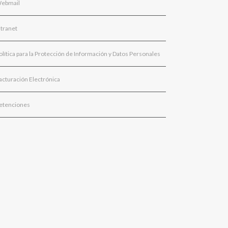
ebmail
ntranet
olítica para la Protección de Información y Datos Personales
acturación Electrónica
etenciones