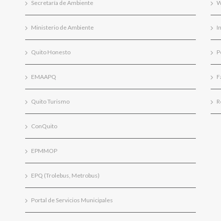
Secretaría de Ambiente
W
Ministerio de Ambiente
I
Quito Honesto
P
EMAAPQ
F
Quito Turismo
R
ConQuito
EPMMOP
EPQ (Trolebus, Metrobus)
Portal de Servicios Municipales