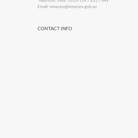
Teléfono: PBX: 3310-159 / 3317-549
Email:
emaseo@emaseo.gob.ec
CONTACT INFO