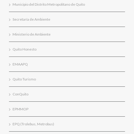
Municipio del Distrito Metropolitano de Quito
Secretaría de Ambiente
Ministerio de Ambiente
Quito Honesto
EMAAPQ
Quito Turismo
ConQuito
EPMMOP
EPQ (Trolebus, Metrobus)