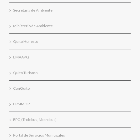
Secretaría de Ambiente
Ministerio de Ambiente
Quito Honesto
EMAAPQ
Quito Turismo
ConQuito
EPMMOP
EPQ (Trolebus, Metrobus)
Portal de Servicios Municipales