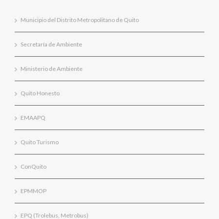
Municipio del Distrito Metropolitano de Quito
Secretaría de Ambiente
Ministerio de Ambiente
Quito Honesto
EMAAPQ
Quito Turismo
ConQuito
EPMMOP
EPQ (Trolebus, Metrobus)