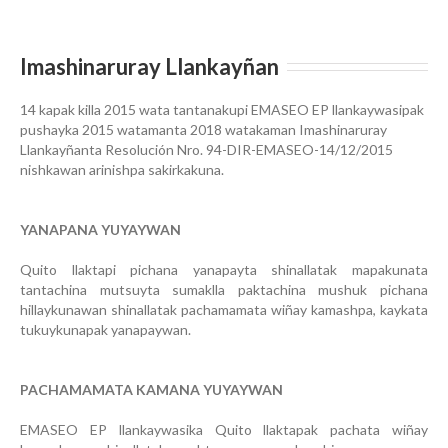
Imashinaruray Llankayñan
14 kapak killa 2015 wata tantanakupi EMASEO EP llankaywasipak
pushayka 2015 watamanta 2018 watakaman Imashinaruray
Llankayñanta Resolución Nro. 94-DIR-EMASEO-14/12/2015
nishkawan arinishpa sakirkakuna.
YANAPANA YUYAYWAN
Quito llaktapi pichana yanapayta shinallatak mapakunata
tantachina mutsuyta sumaklla paktachina mushuk pichana
hillaykunawan shinallatak pachamamata wiñay kamashpa, kaykata
tukuykunapak yanapaywan.
PACHAMAMATA KAMANA YUYAYWAN
EMASEO EP llankaywasika Quito llaktapak pachata wiñay