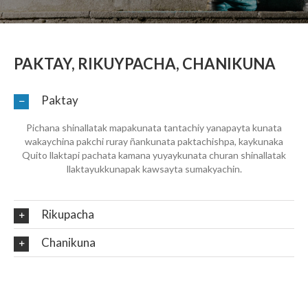
PAKTAY, RIKUYPACHA, CHANIKUNA
Paktay
Pichana shinallatak mapakunata tantachiy yanapayta kunata
wakaychina pakchi ruray ñankunata paktachishpa, kaykunaka
Quito llaktapi pachata kamana yuyaykunata churan shinallatak
llaktayukkunapak kawsayta sumakyachin.
Rikupacha
Chanikuna