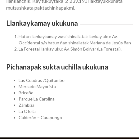
llankanchik. Kay tukuytaka 2´239.191 llaktayukkunata
mutsushkata paktachinkapakmi.
Llankaykamay ukukuna
Hatun llankaykamay wasi shinallatak llankay uku: Av.
Occidental s/n hatun ñan shinallatak Mariana de Jesús ñan
La Forestal llankay uku: Av. Simón Bolívar (La Forestal).
Pichanapak sukta uchilla ukukuna
Las Cuadras /Quitumbe
Mercado Mayorista
Briceño
Parque La Carolina
Zámbiza
La Ofelia
Calderón – Carapungo