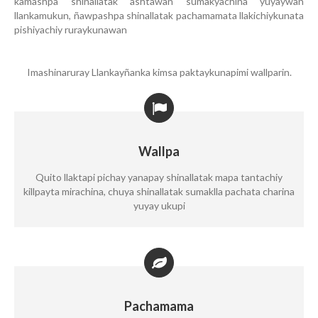
kamashpa shinallatak ashtawan sumakyachina yuyaywan
llankamukun, ñawpashpa shinallatak pachamamata llakichiykunata
pishiyachiy ruraykunawan
Imashinaruray Llankayñanka kimsa paktaykunapimi wallparin.
Wallpa
Quito llaktapi pichay yanapay shinallatak mapa tantachiy
killpayta mirachina, chuya shinallatak sumaklla pachata charina
yuyay ukupi
Pachamama