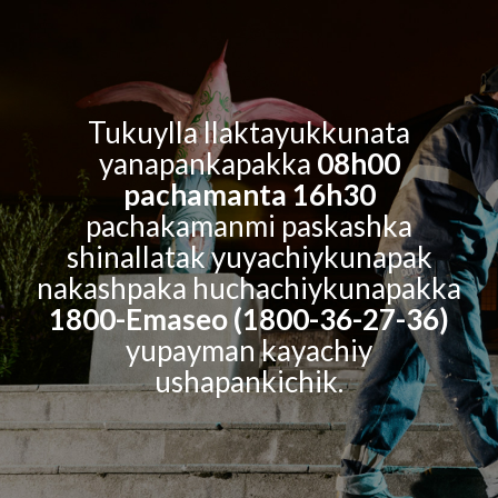
Tukuylla llaktayukkunata
yanapankapakka
08h00
pachamanta 16h30
pachakamanmi paskashka
shinallatak yuyachiykunapak
nakashpaka huchachiykunapakka
1800-Emaseo (1800-36-27-36)
yupayman kayachiy
ushapankichik.