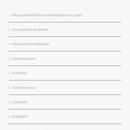
Municipio del Distrito Metropolitano de Quito
Secretaría de Ambiente
Ministerio de Ambiente
Quito Honesto
EMAAPQ
Quito Turismo
ConQuito
EPMMOP