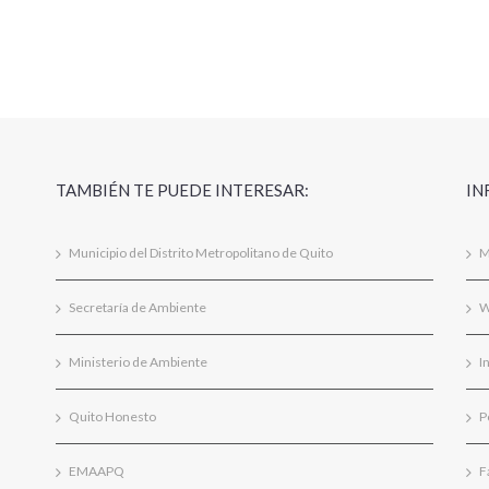
TAMBIÉN TE PUEDE INTERESAR:
IN
Municipio del Distrito Metropolitano de Quito
M
Secretaría de Ambiente
W
Ministerio de Ambiente
I
Quito Honesto
P
EMAAPQ
F