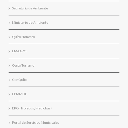
Secretaría de Ambiente
Ministerio de Ambiente
Quito Honesto
EMAAPQ
Quito Turismo
ConQuito
EPMMOP
EPQ (Trolebus, Metrobus)
Portal de Servicios Municipales