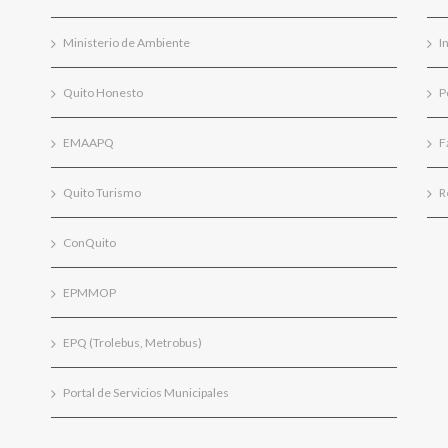
Ministerio de Ambiente
I
Quito Honesto
P
EMAAPQ
F
Quito Turismo
R
ConQuito
EPMMOP
EPQ (Trolebus, Metrobus)
Portal de Servicios Municipales