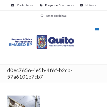
Contáctenos
Preguntas Frecuentes
Noticias
Emaseo Kichwa
d0ec7656-4e5b-4f6f-b2cb-
57a6101e7cb7