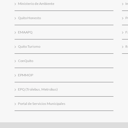
Ministerio de Ambiente
I
Quito Honesto
P
EMAAPQ
F
Quito Turismo
R
ConQuito
EPMMOP
EPQ (Trolebus, Metrobus)
Portal de Servicios Municipales