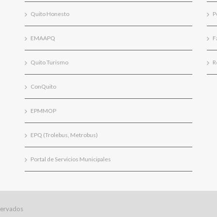
Quito Honesto
P
EMAAPQ
F
Quito Turismo
R
ConQuito
EPMMOP
EPQ (Trolebus, Metrobus)
Portal de Servicios Municipales
servados