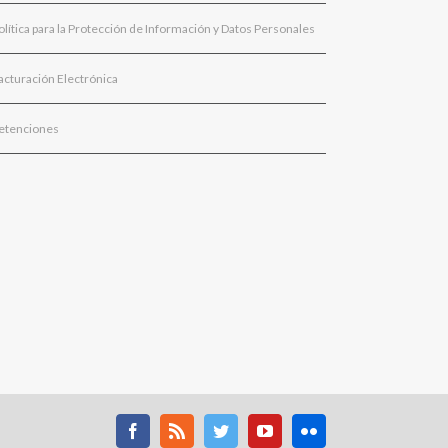
olítica para la Protección de Información y Datos Personales
acturación Electrónica
etenciones
Facebook
Rss
Twitter
Youtube
Flickr