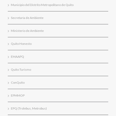
Municipio del Distrito Metropolitano de Quito
Secretaría de Ambiente
Ministerio de Ambiente
Quito Honesto
EMAAPQ
Quito Turismo
ConQuito
EPMMOP
EPQ (Trolebus, Metrobus)