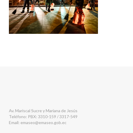
Av. Mariscal Sucre y Mariana de Jesús
Teléfono: PBX: 3310-159 / 3317-549
Email:
emaseo@emaseo.gob.ec