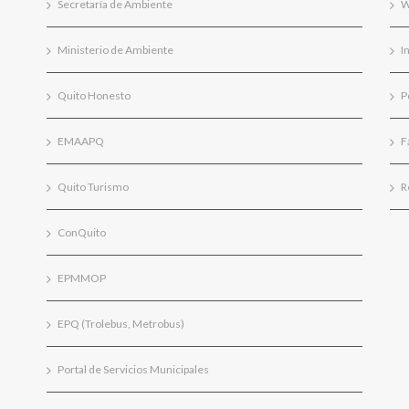
Secretaría de Ambiente
W
Ministerio de Ambiente
I
Quito Honesto
P
EMAAPQ
F
Quito Turismo
R
ConQuito
EPMMOP
EPQ (Trolebus, Metrobus)
Portal de Servicios Municipales