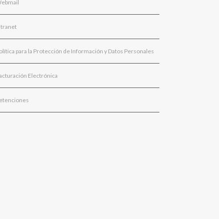
ebmail
ntranet
olítica para la Protección de Información y Datos Personales
acturación Electrónica
etenciones