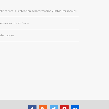
olítica para la Protección de Información y Datos Personales
acturación Electrónica
etenciones
Facebook
Rss
Twitter
Youtube
Flickr