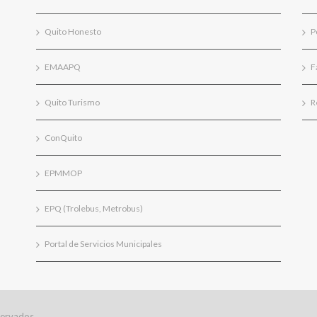
Quito Honesto
P
EMAAPQ
F
Quito Turismo
R
ConQuito
EPMMOP
EPQ (Trolebus, Metrobus)
Portal de Servicios Municipales
servados