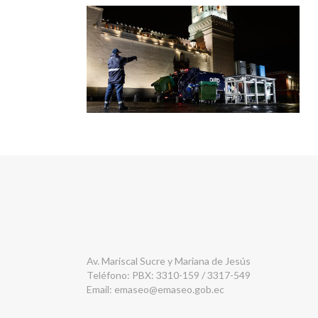
Av. Mariscal Sucre y Mariana de Jesús
Teléfono: PBX: 3310-159 / 3317-549
Email:
emaseo@emaseo.gob.ec