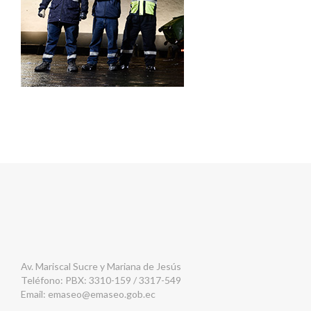
Av. Mariscal Sucre y Mariana de Jesús
Teléfono: PBX: 3310-159 / 3317-549
Email:
emaseo@emaseo.gob.ec