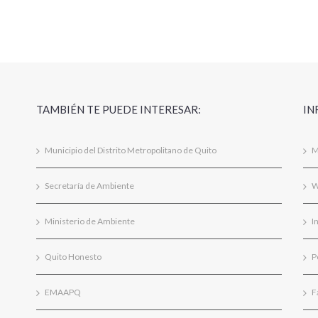
TAMBIÉN TE PUEDE INTERESAR:
IN
Municipio del Distrito Metropolitano de Quito
M
Secretaría de Ambiente
W
Ministerio de Ambiente
I
Quito Honesto
P
EMAAPQ
F