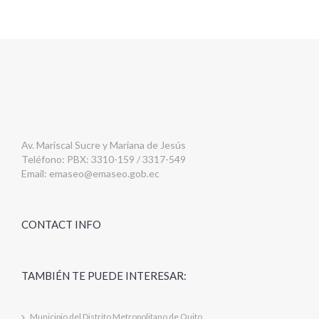
Av. Mariscal Sucre y Mariana de Jesús
Teléfono: PBX: 3310-159 / 3317-549
Email:
emaseo@emaseo.gob.ec
CONTACT INFO
TAMBIÉN TE PUEDE INTERESAR:
Municipio del Distrito Metropolitano de Quito