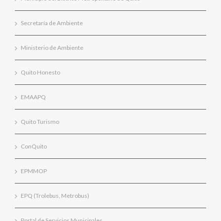
Secretaría de Ambiente
Ministerio de Ambiente
Quito Honesto
EMAAPQ
Quito Turismo
ConQuito
EPMMOP
EPQ (Trolebus, Metrobus)
Portal de Servicios Municipales