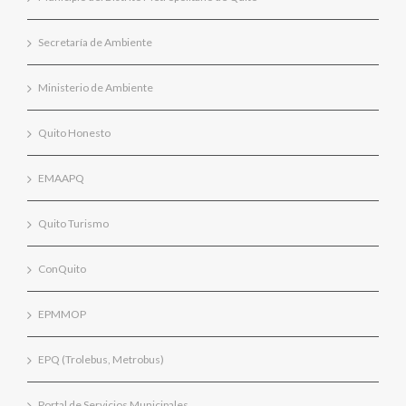
Secretaría de Ambiente
Ministerio de Ambiente
Quito Honesto
EMAAPQ
Quito Turismo
ConQuito
EPMMOP
EPQ (Trolebus, Metrobus)
Portal de Servicios Municipales