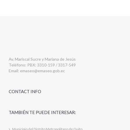
Av. Mariscal Sucre y Mariana de Jesús
Teléfono: PBX: 3310-159 / 3317-549
Email:
emaseo@emaseo.gob.ec
CONTACT INFO
TAMBIÉN TE PUEDE INTERESAR:
Municipio del Distrito Metropolitano de Quito