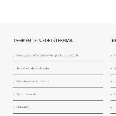
TAMBIÉN TE PUEDE INTERESAR:
IN
Municipio del Distrito Metropolitano de Quito
M
Secretaría de Ambiente
W
Ministerio de Ambiente
I
Quito Honesto
P
EMAAPQ
F