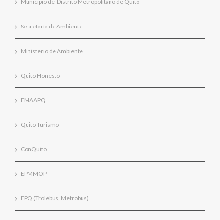
Municipio del Distrito Metropolitano de Quito
Secretaría de Ambiente
Ministerio de Ambiente
Quito Honesto
EMAAPQ
Quito Turismo
ConQuito
EPMMOP
EPQ (Trolebus, Metrobus)