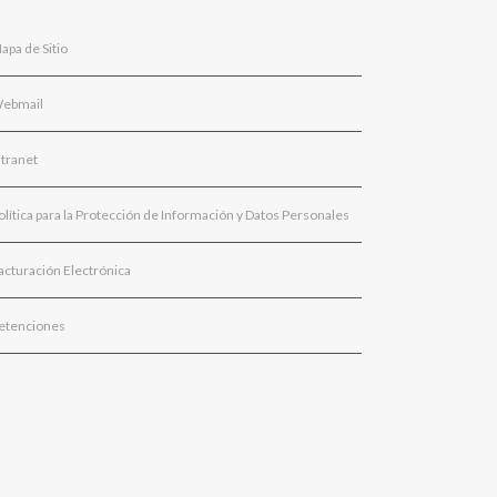
apa de Sitio
ebmail
ntranet
olítica para la Protección de Información y Datos Personales
acturación Electrónica
etenciones