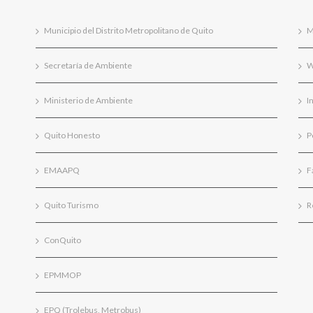
Municipio del Distrito Metropolitano de Quito
M
Secretaría de Ambiente
W
Ministerio de Ambiente
I
Quito Honesto
P
EMAAPQ
F
Quito Turismo
R
ConQuito
EPMMOP
EPQ (Trolebus, Metrobus)