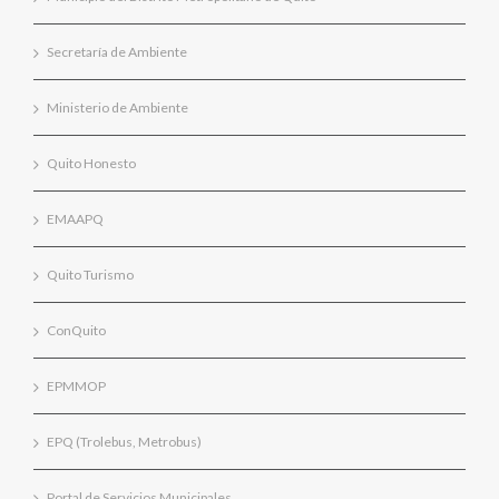
Secretaría de Ambiente
Ministerio de Ambiente
Quito Honesto
EMAAPQ
Quito Turismo
ConQuito
EPMMOP
EPQ (Trolebus, Metrobus)
Portal de Servicios Municipales