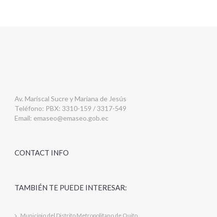
Av. Mariscal Sucre y Mariana de Jesús
Teléfono: PBX: 3310-159 / 3317-549
Email:
emaseo@emaseo.gob.ec
CONTACT INFO
TAMBIÉN TE PUEDE INTERESAR:
Municipio del Distrito Metropolitano de Quito