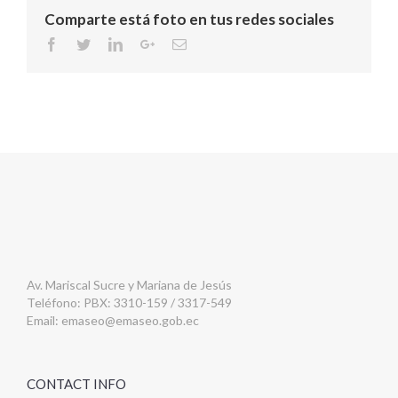
Comparte está foto en tus redes sociales
Facebook
Twitter
Linkedin
Google+
Email
Av. Mariscal Sucre y Mariana de Jesús
Teléfono: PBX: 3310-159 / 3317-549
Email:
emaseo@emaseo.gob.ec
CONTACT INFO