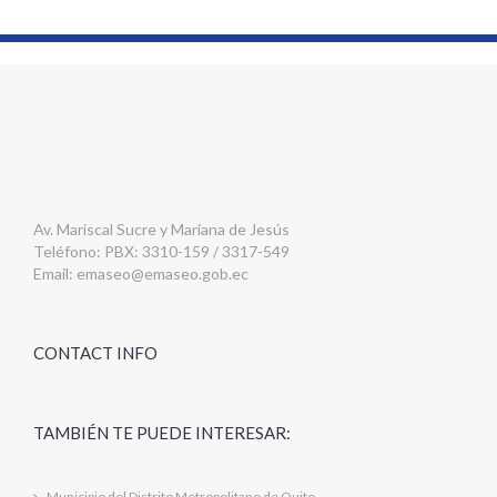
Av. Mariscal Sucre y Mariana de Jesús
Teléfono: PBX: 3310-159 / 3317-549
Email:
emaseo@emaseo.gob.ec
CONTACT INFO
TAMBIÉN TE PUEDE INTERESAR:
Municipio del Distrito Metropolitano de Quito