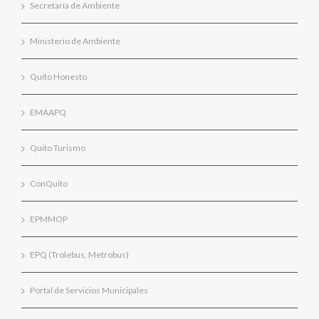
Secretaría de Ambiente
Ministerio de Ambiente
Quito Honesto
EMAAPQ
Quito Turismo
ConQuito
EPMMOP
EPQ (Trolebus, Metrobus)
Portal de Servicios Municipales