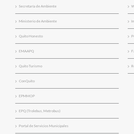
Secretaría de Ambiente
W
Ministerio de Ambiente
I
Quito Honesto
P
EMAAPQ
F
Quito Turismo
R
ConQuito
EPMMOP
EPQ (Trolebus, Metrobus)
Portal de Servicios Municipales