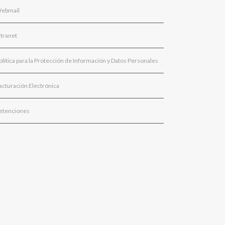
ebmail
ntranet
olítica para la Protección de Información y Datos Personales
acturación Electrónica
etenciones