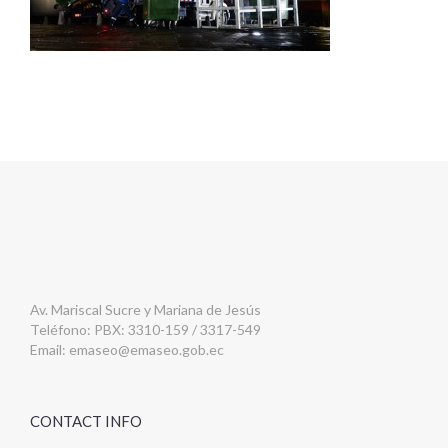
Av. Mariscal Sucre y Mariana de Jesús
Teléfono: PBX: 3310-159 / 3317-549
Email:
emaseo@emaseo.gob.ec
CONTACT INFO