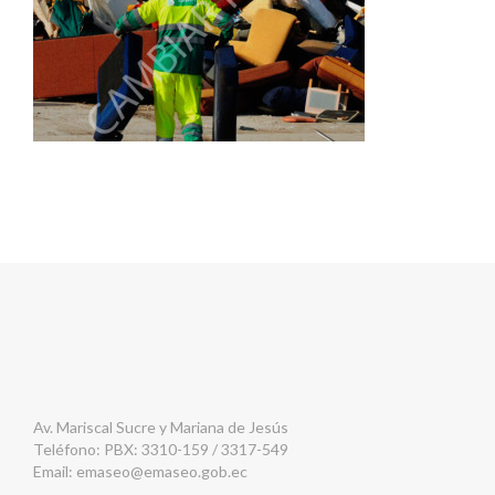
Av. Mariscal Sucre y Mariana de Jesús
Teléfono: PBX: 3310-159 / 3317-549
Email:
emaseo@emaseo.gob.ec