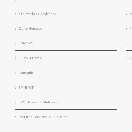
Ministerio de Ambiente
I
Quito Honesto
P
EMAAPQ
F
Quito Turismo
R
ConQuito
EPMMOP
EPQ (Trolebus, Metrobus)
Portal de Servicios Municipales