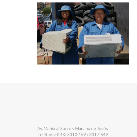
Av. Mariscal Sucre y Mariana de Jesús
Teléfono: PBX: 3310-159 / 3317-549