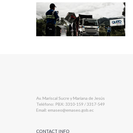
Av. Mariscal Sucre y Mariana de Jesús
Teléfono: PBX: 3310-159 / 3317-549
Email:
emaseo@emaseo.gob.ec
CONTACT INFO