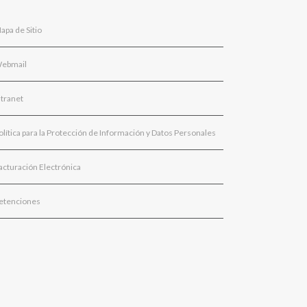
apa de Sitio
ebmail
ntranet
olítica para la Protección de Información y Datos Personales
acturación Electrónica
etenciones