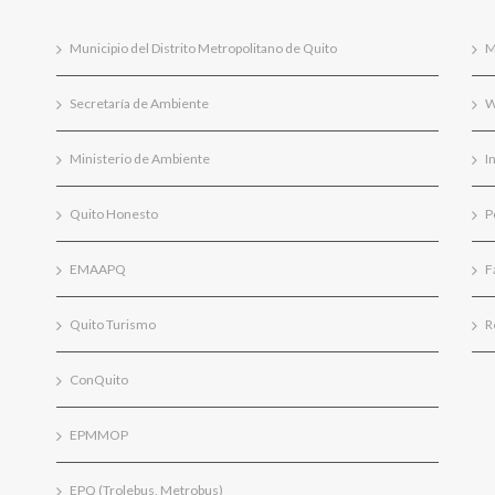
Municipio del Distrito Metropolitano de Quito
M
Secretaría de Ambiente
W
Ministerio de Ambiente
I
Quito Honesto
P
EMAAPQ
F
Quito Turismo
R
ConQuito
EPMMOP
EPQ (Trolebus, Metrobus)