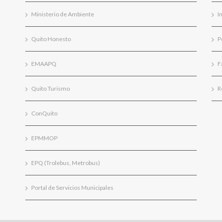
Ministerio de Ambiente
I
Quito Honesto
P
EMAAPQ
F
Quito Turismo
R
ConQuito
EPMMOP
EPQ (Trolebus, Metrobus)
Portal de Servicios Municipales