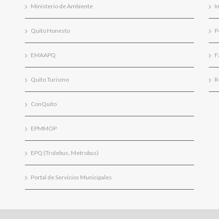
Ministerio de Ambiente
I
Quito Honesto
P
EMAAPQ
F
Quito Turismo
R
ConQuito
EPMMOP
EPQ (Trolebus, Metrobus)
Portal de Servicios Municipales