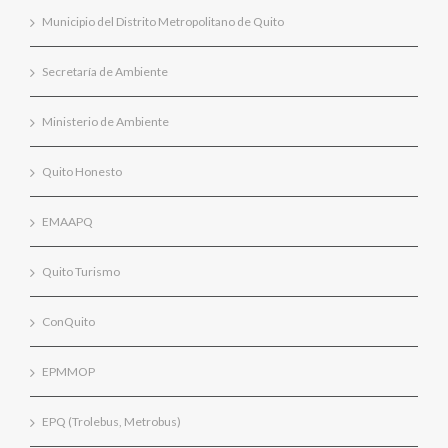
Municipio del Distrito Metropolitano de Quito
Secretaría de Ambiente
Ministerio de Ambiente
Quito Honesto
EMAAPQ
Quito Turismo
ConQuito
EPMMOP
EPQ (Trolebus, Metrobus)