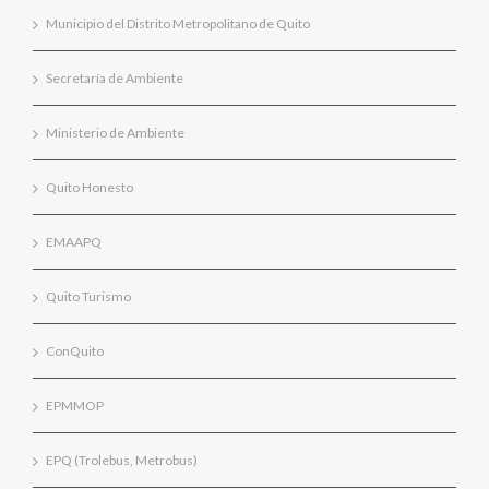
Municipio del Distrito Metropolitano de Quito
Secretaría de Ambiente
Ministerio de Ambiente
Quito Honesto
EMAAPQ
Quito Turismo
ConQuito
EPMMOP
EPQ (Trolebus, Metrobus)