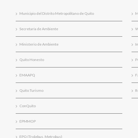
Municipio del Distrito Metropolitano de Quito
M
Secretaría de Ambiente
W
Ministerio de Ambiente
I
Quito Honesto
P
EMAAPQ
F
Quito Turismo
R
ConQuito
EPMMOP
EPQ (Trolebus, Metrobus)