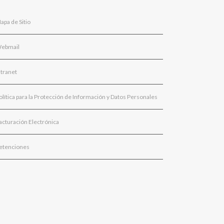
apa de Sitio
ebmail
ntranet
olítica para la Protección de Información y Datos Personales
acturación Electrónica
etenciones