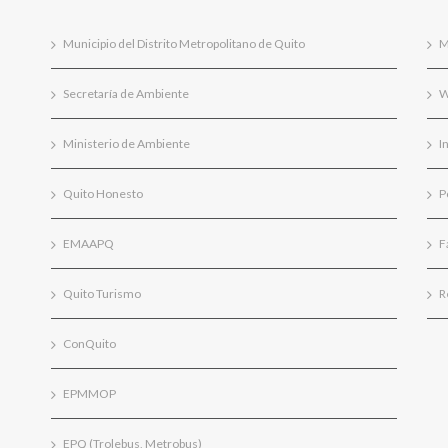
Municipio del Distrito Metropolitano de Quito
M
Secretaría de Ambiente
W
Ministerio de Ambiente
I
Quito Honesto
P
EMAAPQ
F
Quito Turismo
R
ConQuito
EPMMOP
EPQ (Trolebus, Metrobus)