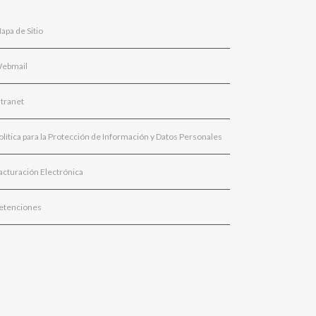
apa de Sitio
ebmail
ntranet
olítica para la Protección de Información y Datos Personales
acturación Electrónica
etenciones