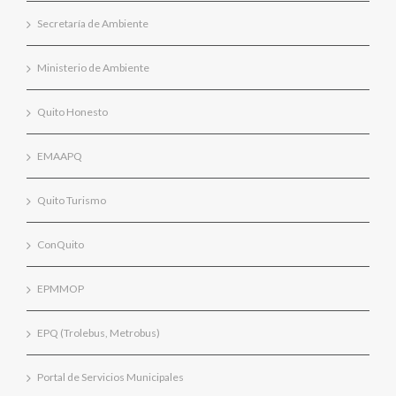
Secretaría de Ambiente
Ministerio de Ambiente
Quito Honesto
EMAAPQ
Quito Turismo
ConQuito
EPMMOP
EPQ (Trolebus, Metrobus)
Portal de Servicios Municipales