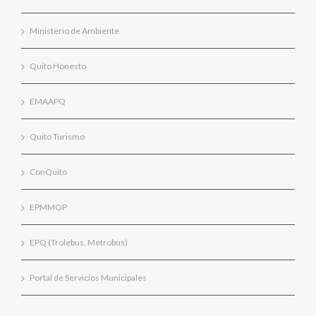
Ministerio de Ambiente
Quito Honesto
EMAAPQ
Quito Turismo
ConQuito
EPMMOP
EPQ (Trolebus, Metrobus)
Portal de Servicios Municipales