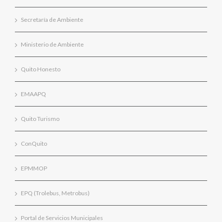
Secretaría de Ambiente
Ministerio de Ambiente
Quito Honesto
EMAAPQ
Quito Turismo
ConQuito
EPMMOP
EPQ (Trolebus, Metrobus)
Portal de Servicios Municipales