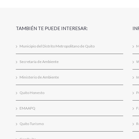
TAMBIÉN TE PUEDE INTERESAR:
IN
Municipio del Distrito Metropolitano de Quito
M
Secretaría de Ambiente
W
Ministerio de Ambiente
I
Quito Honesto
P
EMAAPQ
F
Quito Turismo
R