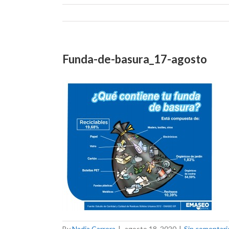
Funda-de-basura_17-agosto
By
Nadia Carrera
|
agosto 18, 2020
|
Sin comentari