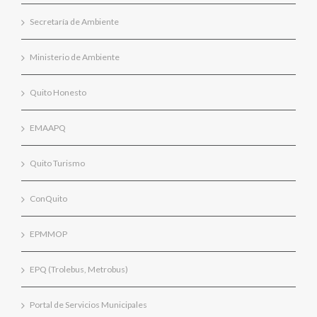
Secretaría de Ambiente
Ministerio de Ambiente
Quito Honesto
EMAAPQ
Quito Turismo
ConQuito
EPMMOP
EPQ (Trolebus, Metrobus)
Portal de Servicios Municipales