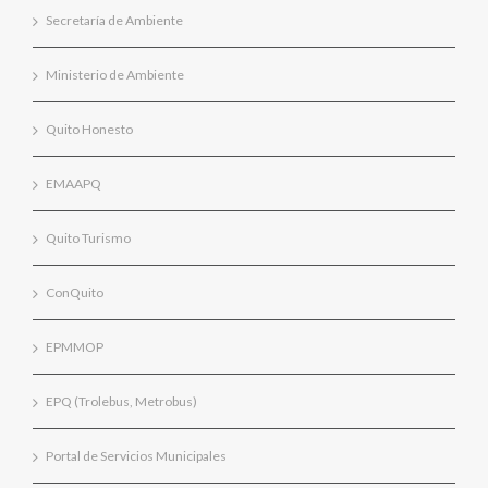
Secretaría de Ambiente
Ministerio de Ambiente
Quito Honesto
EMAAPQ
Quito Turismo
ConQuito
EPMMOP
EPQ (Trolebus, Metrobus)
Portal de Servicios Municipales