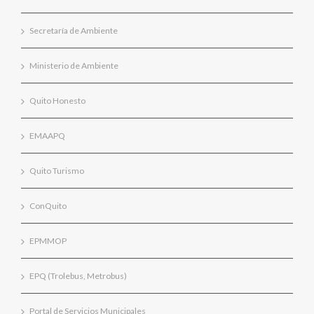
Secretaría de Ambiente
Ministerio de Ambiente
Quito Honesto
EMAAPQ
Quito Turismo
ConQuito
EPMMOP
EPQ (Trolebus, Metrobus)
Portal de Servicios Municipales