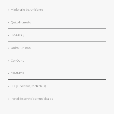
Ministerio de Ambiente
Quito Honesto
EMAAPQ
Quito Turismo
ConQuito
EPMMOP
EPQ (Trolebus, Metrobus)
Portal de Servicios Municipales