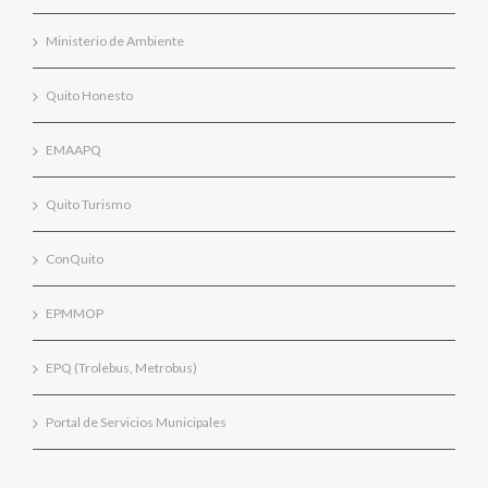
Ministerio de Ambiente
Quito Honesto
EMAAPQ
Quito Turismo
ConQuito
EPMMOP
EPQ (Trolebus, Metrobus)
Portal de Servicios Municipales