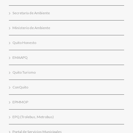
Secretaría de Ambiente
Ministerio de Ambiente
Quito Honesto
EMAAPQ
Quito Turismo
ConQuito
EPMMOP
EPQ (Trolebus, Metrobus)
Portal de Servicios Municipales