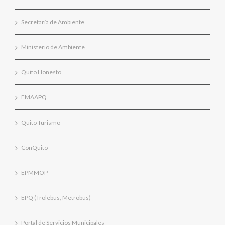
Secretaría de Ambiente
Ministerio de Ambiente
Quito Honesto
EMAAPQ
Quito Turismo
ConQuito
EPMMOP
EPQ (Trolebus, Metrobus)
Portal de Servicios Municipales